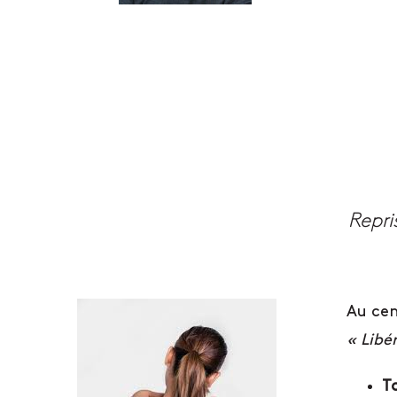
Au ce
« Libé
Ta