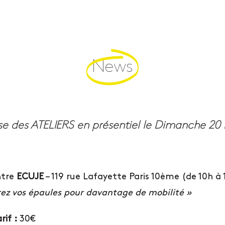
News
ntre
ECUJE
– 119 rue Lafayette Paris 10ème (de 10h à 
rez vos épaules pour davantage de mobilité »
rif :
30€