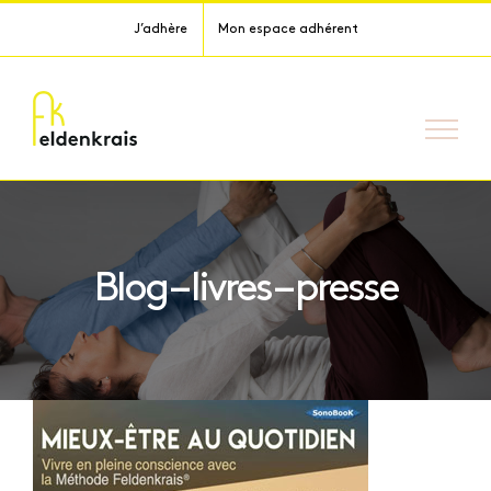
Passer
J’adhère
Mon espace adhérent
au
contenu
Blog – livres – presse