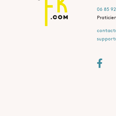
06 85 92
Praticie
contac
suppor